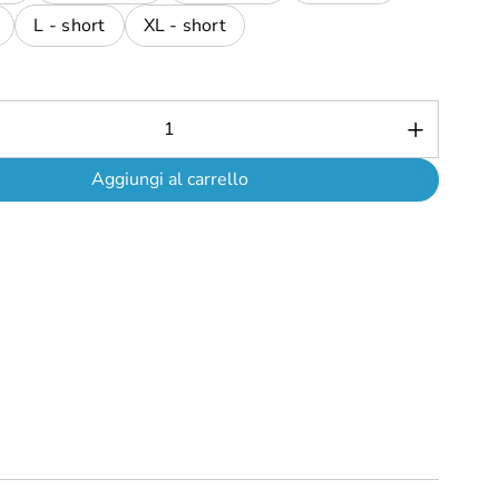
L - short
XL - short
Aggiungi al carrello