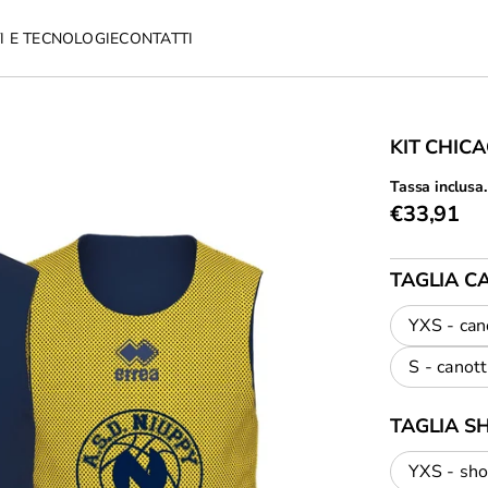
I E TECNOLOGIE
CONTATTI
KIT CHIC
Tassa inclusa.
€33,91
TAGLIA C
YXS - can
S - canot
TAGLIA S
YXS - sho