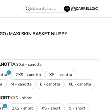
CARRELLO
0
AGO+MAXI SKIN BASKET NIUPPY
ANOTTA
YXS - canotta
otta
2XS - canotta
XS - canotta
ta
M - canotta
L - canotta
XL - canotta
HORT
YXS - short
rt
2XS - short
XS - short
S - short